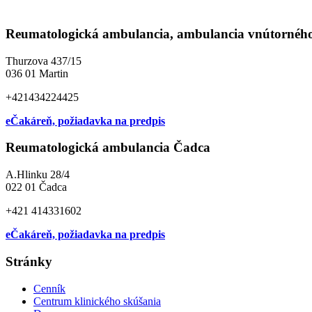
Reumatologická ambulancia, ambulancia vnútorného 
Thurzova 437/15
036 01 Martin
+421434224425
eČakáreň, požiadavka na predpis
Reumatologická ambulancia Čadca
A.Hlinku 28/4
022 01 Čadca
+421 414331602
eČakáreň, požiadavka na predpis
Stránky
Cenník
Centrum klinického skúšania