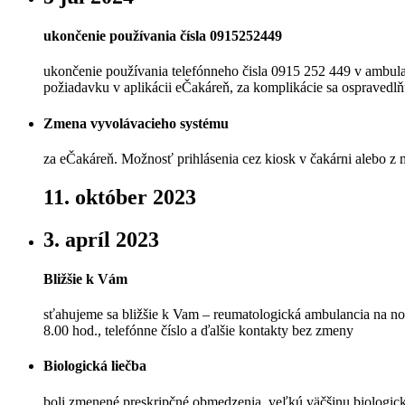
ukončenie používania čísla 0915252449
ukončenie používania telefónneho čisla 0915 252 449 v ambulanc
požiadavku v aplikácii eČakáreň, za komplikácie sa ospravedl
Zmena vyvolávacieho systému
za eČakáreň. Možnosť prihlásenia cez kiosk v čakárni alebo z mo
11. október 2023
3. apríl 2023
Bližšie k Vám
sťahujeme sa bližšie k Vam – reumatologická ambulancia na n
8.00 hod., telefónne číslo a ďalšie kontakty bez zmeny
Biologická liečba
boli zmenené preskripčné obmedzenia, veľkú väčšinu biologický