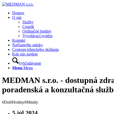
Domov
O nás
Služby
Cenník
Ordinačné hodiny
Vyvolávací systém
Kontakt
Najčastejšie otázky
Centrum klinického skúšania
Kde nás najdete
Vyhľadávanie
Menu
Menu
MEDMAN s.r.o. -
dostupná zdra
poradenská a konzultačná služ
0
Dni
0
Hodiny
0
Minúty
5 júl 2024