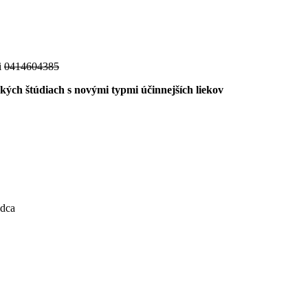
i
0414604385
ých štúdiach s novými typmi účinnejších liekov
adca