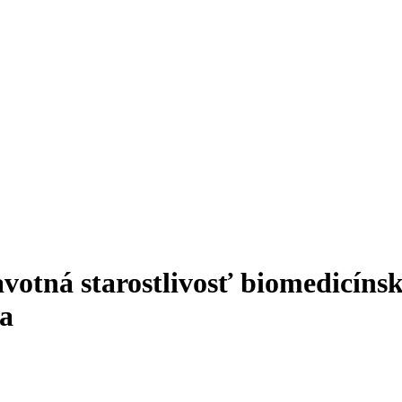
votná starostlivosť
biomedicíns
ba