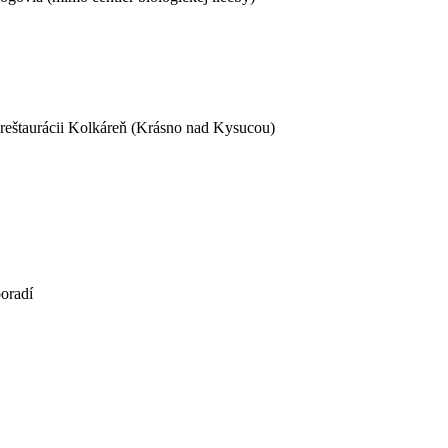
reštaurácii Kolkáreň (Krásno nad Kysucou)
poradí