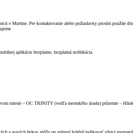
ii v Martine. Pre kontaktovanie alebo požiadavky prosím použite druhý
ňujeme
bilnej aplikácie bezplatne, bezplatná nofitikácia
ovom mieste – OC TRINITY (vedľa mestského úradu) prízemie – Hlinkov
ch a nových liekov môžu po splnení kritérií indikovať všetci reumatol