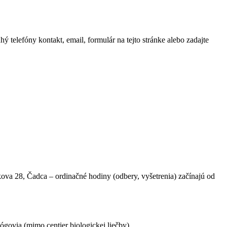
 telefóny kontakt, email, formulár na tejto stránke alebo zadajte
a 28, Čadca – ordinačné hodiny (odbery, vyšetrenia) začínajú od
ógovia (mimo centier biologickej liečby)