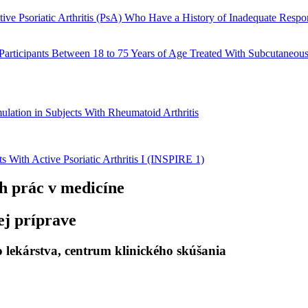
ve Psoriatic Arthritis (PsA) Who Have a History of Inadequate Respon
 Participants Between 18 to 75 Years of Age Treated With Subcutaneou
ulation in Subjects With Rheumatoid Arthritis
 With Active Psoriatic Arthritis I (INSPIRE 1)
h prác
v medicíne
ej príprave
lekárstva, centrum klinického skúšania