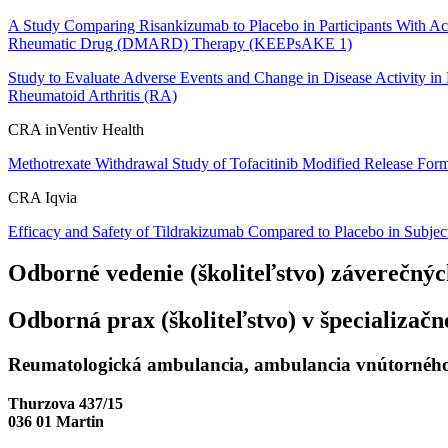
A Study Comparing Risankizumab to Placebo in Participants With Acti
Rheumatic Drug (DMARD) Therapy (KEEPsAKE 1)
Study to Evaluate Adverse Events and Change in Disease Activity in
Rheumatoid Arthritis (RA)
CRA inVentiv Health
Methotrexate Withdrawal Study of Tofacitinib Modified Release Form
CRA Iqvia
Efficacy and Safety of Tildrakizumab Compared to Placebo in Subjects
Odborné vedenie (školiteľstvo)
záverečnýc
Odborná prax (školiteľstvo)
v špecializačn
Reumatologická ambulancia, ambulancia vnútorného 
Thurzova 437/15
036 01 Martin