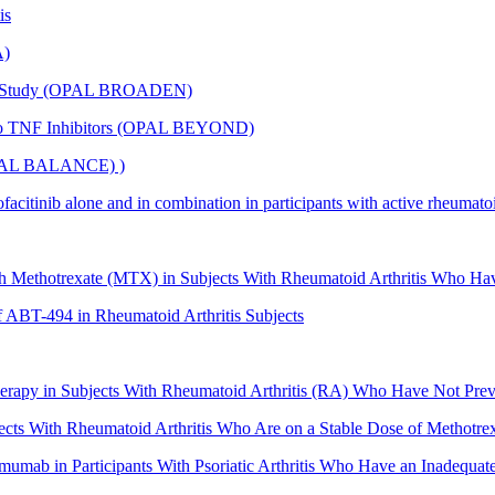
is
A)
rator Study (OPAL BROADEN)
nse to TNF Inhibitors (OPAL BEYOND)
 (OPAL BALANCE) )
acitinib alone and in combination in participants with active rheumatoi
ith Methotrexate (MTX) in Subjects With Rheumatoid Arthritis Who 
f ABT-494 in Rheumatoid Arthritis Subjects
apy in Subjects With Rheumatoid Arthritis (RA) Who Have Not Prev
ts With Rheumatoid Arthritis Who Are on a Stable Dose of Methotre
umab in Participants With Psoriatic Arthritis Who Have an Inadequat