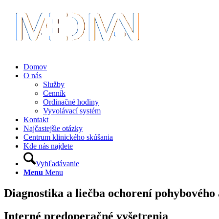
Domov
O nás
Služby
Cenník
Ordinačné hodiny
Vyvolávací systém
Kontakt
Najčastejšie otázky
Centrum klinického skúšania
Kde nás najdete
Vyhľadávanie
Menu
Menu
Diagnostika
a
liečba
ochorení
pohybového
Interné
predoperačné
vyšetrenia