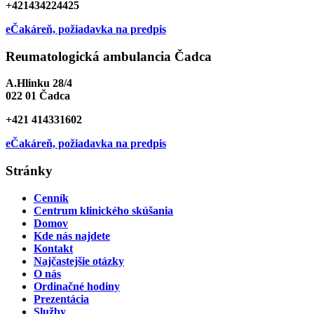
+421434224425
eČakáreň, požiadavka na predpis
Reumatologická ambulancia Čadca
A.Hlinku 28/4
022 01 Čadca
+421 414331602
eČakáreň, požiadavka na predpis
Stránky
Cenník
Centrum klinického skúšania
Domov
Kde nás najdete
Kontakt
Najčastejšie otázky
O nás
Ordinačné hodiny
Prezentácia
Služby