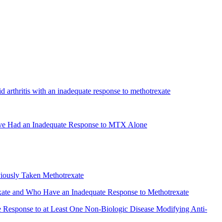
d arthritis with an inadequate response to methotrexate
Have Had an Inadequate Response to MTX Alone
iously Taken Methotrexate
xate and Who Have an Inadequate Response to Methotrexate
e Response to at Least One Non-Biologic Disease Modifying Anti-