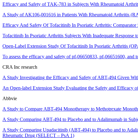
Efficacy and Safety of TAK-783 in Subjects With Rheumatoid Arthrit
A Study of AK106-001616 in Patients With Rheumatoid Arthritis (R
Efficacy And Safety Of Tofacitinib In Psoriatic Arthritis: Compa
Tofacitinib In Psoriatic Arthritis Subjects With Inadequate Respo
Open-Label Extension Study Of Tofacitinib In Psoriatic Arthritis
To assess the efficacy and safety of pf-06650833, pf-06651600, and tof
CRA Inc research
A Study Investigating the Efficacy and Safety of ABT-494 Given W
An Open-label Extension Study Evaluating the Safety and Efficacy o
Abbvie
A Study to Compare ABT-494 Monotherapy to Methotrexate Monother
A Study Comparing ABT-494 to Placebo and to Adalimumab in Subjec
A Study Comparing Upadacitinib (ABT-494) to Placebo and to Adalim
Rheumatic Drug (SELECT – PsA 1)